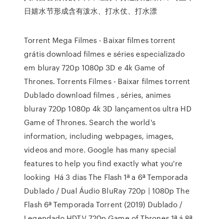
日嬉水节形成含有泼水、打水仗、打水漂
Torrent Mega Filmes - Baixar filmes torrent
grátis download filmes e séries especializado
em bluray 720p 1080p 3D e 4k Game of
Thrones. Torrents Filmes - Baixar filmes torrent
Dublado download filmes , séries, animes
bluray 720p 1080p 4k 3D lançamentos ultra HD
Game of Thrones. Search the world's
information, including webpages, images,
videos and more. Google has many special
features to help you find exactly what you're
looking Há 3 dias The Flash 1ª a 6ª Temporada
Dublado / Dual Áudio BluRay 720p | 1080p The
Flash 6ª Temporada Torrent (2019) Dublado /
Legendado HDTV 720p Game of Thrones 1ª á 8ª