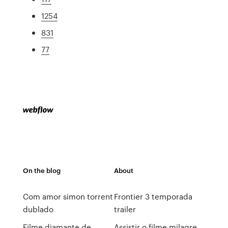
1254
831
77
On the blog
About
Com amor simon torrent
Frontier 3 temporada
dublado
trailer
Filme diamante de
Assistir o filme milagre