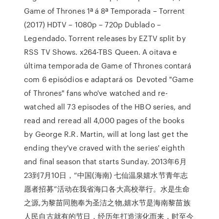
Game of Thrones 1ª á 8ª Temporada – Torrent
(2017) HDTV – 1080p – 720p Dublado –
Legendado. Torrent releases by EZTV split by
RSS TV Shows. x264-TBS Queen. A oitava e
última temporada de Game of Thrones contará
com 6 episódios e adaptará os Devoted "Game
of Thrones" fans who've watched and re-
watched all 73 episodes of the HBO series, and
read and reread all 4,000 pages of the books
by George R.R. Martin, will at long last get the
ending they've craved with the series' eighth
and final season that starts Sunday. 2013年6月
23到7月10日，“中国(海南) 七仙温泉嬉水节青年志
愿者招募”活动在我省海口各大高校举行。水是生命
之源,为黎苗同胞奉为圣洁之物,嬉水节是海南黎苗族
人民自古就有的节日，经历年打造演化而来，时至今