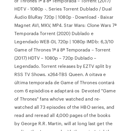
of Thrones 1ª á 8ª Temporada – Torrent (2017)
HDTV - 1080p -. Series Torrent Dublado / Dual
Áudio BluRay 720p | 1080p - Download - Baixar
Magnet AVI, MKV, MP4. Star Wars: Clone Wars 7ª
Temporada Torrent (2020) Dublado e
Legendado WEB-DL 720p | 1080p IMDb: 6,3/10
Game of Thrones 1ª á 8ª Temporada – Torrent
(2017) HDTV – 1080p – 720p Dublado –
Legendado. Torrent releases by EZTV split by
RSS TV Shows. x264-TBS Queen. A oitava e
última temporada de Game of Thrones contará
com 6 episódios e adaptará os Devoted "Game
of Thrones" fans who've watched and re-
watched all 73 episodes of the HBO series, and
read and reread all 4,000 pages of the books
by George R.R. Martin, will at long last get the