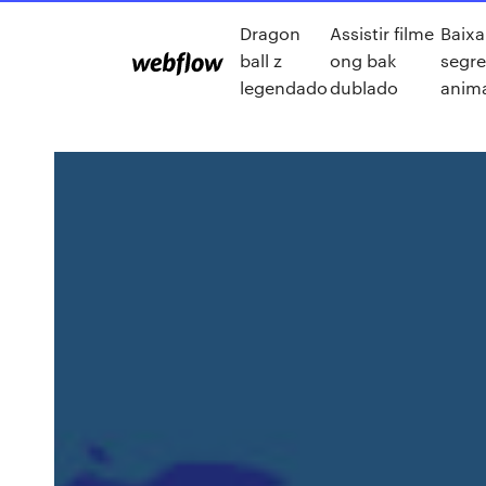
Dragon
Assistir filme
Baixa
ball z
ong bak
segr
legendado
dublado
anima