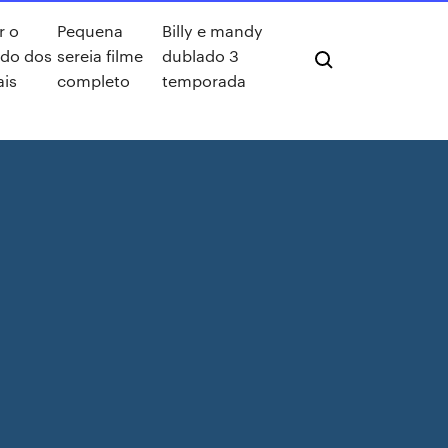
r o
Pequena
Billy e mandy
edo dos
sereia filme
dublado 3
is
completo
temporada