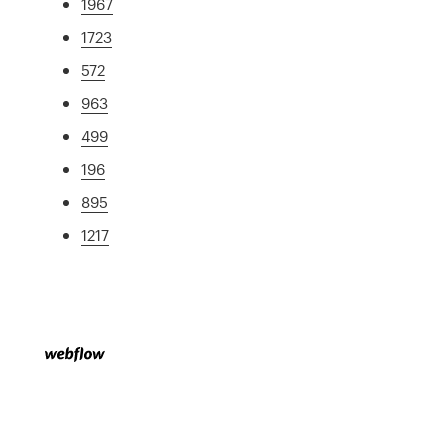
1967
1723
572
963
499
196
895
1217