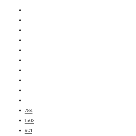
784
1562
901