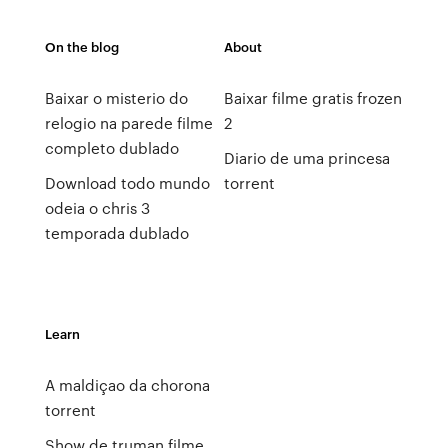
On the blog
About
Baixar o misterio do
Baixar filme gratis frozen
relogio na parede filme
2
completo dublado
Diario de uma princesa
Download todo mundo
torrent
odeia o chris 3
temporada dublado
Learn
A maldiçao da chorona
torrent
Show de truman filme