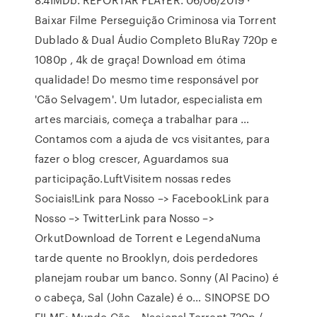
Baixar Filme Perseguição Criminosa via Torrent
Dublado & Dual Áudio Completo BluRay 720p e
1080p , 4k de graça! Download em ótima
qualidade! Do mesmo time responsável por
'Cão Selvagem'. Um lutador, especialista em
artes marciais, começa a trabalhar para …
Contamos com a ajuda de vcs visitantes, para
fazer o blog crescer, Aguardamos sua
participação.LuftVisitem nossas redes
Sociais!Link para Nosso –> FacebookLink para
Nosso –> TwitterLink para Nosso –>
OrkutDownload de Torrent e LegendaNuma
tarde quente no Brooklyn, dois perdedores
planejam roubar um banco. Sonny (Al Pacino) é
o cabeça, Sal (John Cazale) é o… SINOPSE DO
FILME: Mundo Cão – Nacional Torrent 720p /