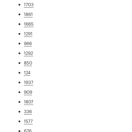
1703
1861
1665
1291
966
1292
850
124
1937
909
1807
336
1577
676