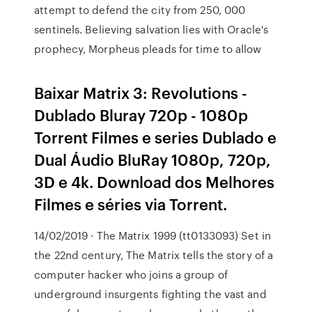
attempt to defend the city from 250, 000
sentinels. Believing salvation lies with Oracle's
prophecy, Morpheus pleads for time to allow
Baixar Matrix 3: Revolutions -
Dublado Bluray 720p - 1080p
Torrent Filmes e series Dublado e
Dual Áudio BluRay 1080p, 720p,
3D e 4k. Download dos Melhores
Filmes e séries via Torrent.
14/02/2019 · The Matrix 1999 (tt0133093) Set in
the 22nd century, The Matrix tells the story of a
computer hacker who joins a group of
underground insurgents fighting the vast and