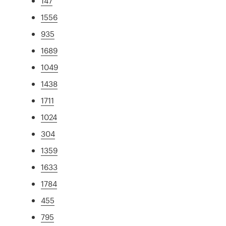
147
1556
935
1689
1049
1438
1711
1024
304
1359
1633
1784
455
795