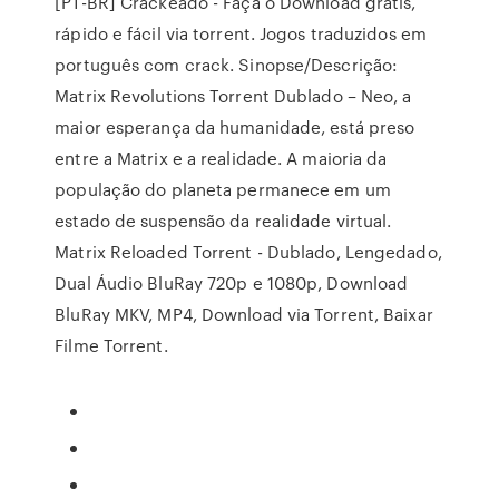
[PT-BR] Crackeado - Faça o Download grátis,
rápido e fácil via torrent. Jogos traduzidos em
português com crack. Sinopse/Descrição:
Matrix Revolutions Torrent Dublado – Neo, a
maior esperança da humanidade, está preso
entre a Matrix e a realidade. A maioria da
população do planeta permanece em um
estado de suspensão da realidade virtual.
Matrix Reloaded Torrent - Dublado, Lengedado,
Dual Áudio BluRay 720p e 1080p, Download
BluRay MKV, MP4, Download via Torrent, Baixar
Filme Torrent.