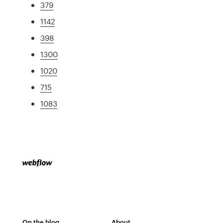
379
1142
398
1300
1020
715
1083
On the blog
About