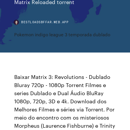
Matrix Reloaded torrent
BESTLOADSBFFAR.WEB.APP
Pokemon indigo league 3 temporada dublado
Baixar Matrix 3: Revolutions - Dublado
Bluray 720p - 1080p Torrent Filmes e
series Dublado e Dual Áudio BluRay
1080p, 720p, 3D e 4k. Download dos
Melhores Filmes e séries via Torrent. Por
meio do encontro com os misteriosos
Morpheus (Laurence Fishburne) e Trinity