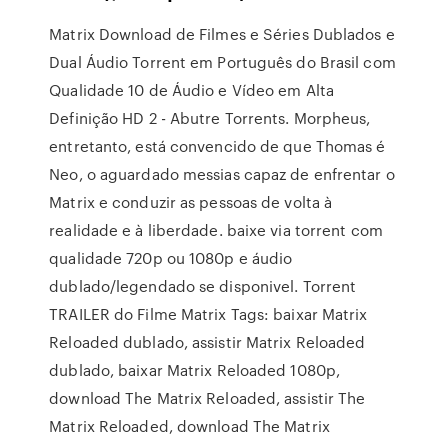
Matrix Download de Filmes e Séries Dublados e
Dual Áudio Torrent em Português do Brasil com
Qualidade 10 de Áudio e Vídeo em Alta
Definição HD 2 - Abutre Torrents. Morpheus,
entretanto, está convencido de que Thomas é
Neo, o aguardado messias capaz de enfrentar o
Matrix e conduzir as pessoas de volta à
realidade e à liberdade. baixe via torrent com
qualidade 720p ou 1080p e áudio
dublado/legendado se disponivel. Torrent
TRAILER do Filme Matrix Tags: baixar Matrix
Reloaded dublado, assistir Matrix Reloaded
dublado, baixar Matrix Reloaded 1080p,
download The Matrix Reloaded, assistir The
Matrix Reloaded, download The Matrix