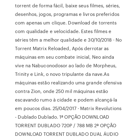
torrent de forma fácil, baixe seus filmes, séries,
desenhos, jogos, programas e livros preferidos
com apenas um clique. Download de torrents
com qualidade e velocidade. Estes filmes e
séries têm a melhor qualidade e 30/10/2018 · No
Torrent Matrix Reloaded, Após derrotar as
máquinas em seu combate inicial, Neo ainda
vive na Nabuconodosor ao lado de Morpheus,
Trinity e Link, o novo tripulante da nave.As
máquinas estão realizando uma grande ofensiva
contra Zion, onde 250 mil máquinas estão
escavando rumo à cidade e podem alcançá-la
em poucos dias. 25/04/2017 · Matrix Revolutions
- Dublado Dublado. 1ª OPÇÃO DOWNLOAD
TORRENT DUBLADO 720P / 788 MB 2ª OPÇÃO
DOWNLOAD TORRENT DUBLADO DUAL ÁUDIO