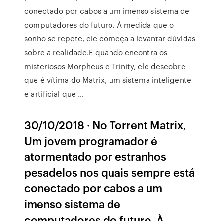
conectado por cabos a um imenso sistema de
computadores do futuro. À medida que o
sonho se repete, ele começa a levantar dúvidas
sobre a realidade.E quando encontra os
misteriosos Morpheus e Trinity, ele descobre
que é vítima do Matrix, um sistema inteligente
e artificial que …
30/10/2018 · No Torrent Matrix,
Um jovem programador é
atormentado por estranhos
pesadelos nos quais sempre está
conectado por cabos a um
imenso sistema de
computadores do futuro. À