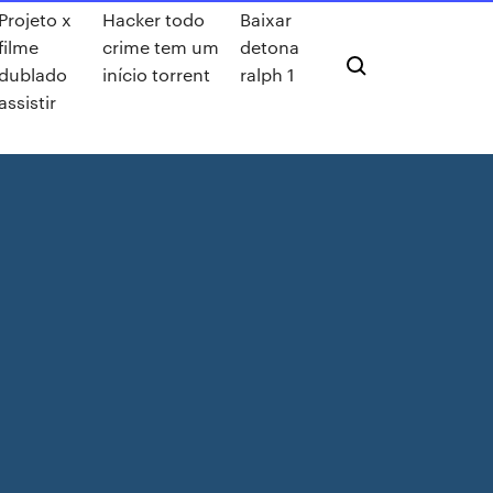
Projeto x
Hacker todo
Baixar
filme
crime tem um
detona
dublado
início torrent
ralph 1
assistir