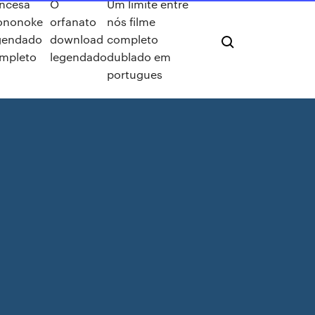
incesa
O
Um limite entre
nonoke
orfanato
nós filme
gendado
download
completo
mpleto
legendado
dublado em
portugues