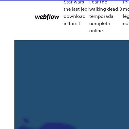
Star wars
Fear the
Pr
the last jedi
walking dead 3
mo
download
temporada
le
in tamil
completa
co
online