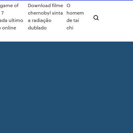
r game of
Download filme
O
 7
chernobyl sinta
homem
ada ultimo
a radiação
de tai
o online
dublado
chi