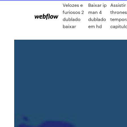
Velozes e
Baixar ip
Assisti
furiosos 2
man 4
thrones
dublado
dublado
tempor
baixar
em hd
capitul