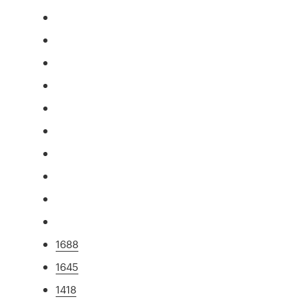
1688
1645
1418