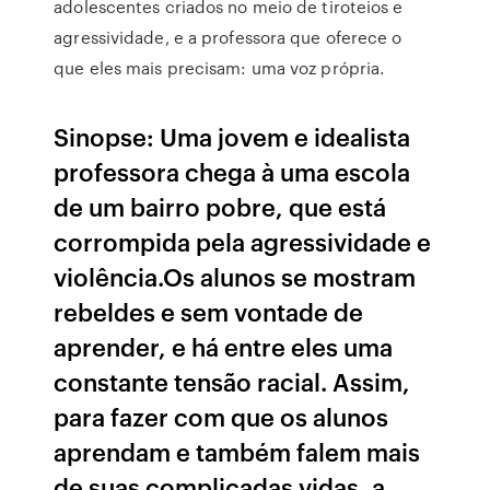
adolescentes criados no meio de tiroteios e
agressividade, e a professora que oferece o
que eles mais precisam: uma voz própria.
Sinopse: Uma jovem e idealista
professora chega à uma escola
de um bairro pobre, que está
corrompida pela agressividade e
violência.Os alunos se mostram
rebeldes e sem vontade de
aprender, e há entre eles uma
constante tensão racial. Assim,
para fazer com que os alunos
aprendam e também falem mais
de suas complicadas vidas, a