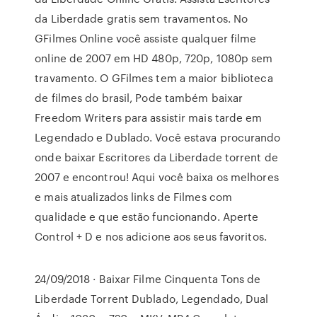
da Liberdade gratis sem travamentos. No
GFilmes Online você assiste qualquer filme
online de 2007 em HD 480p, 720p, 1080p sem
travamento. O GFilmes tem a maior biblioteca
de filmes do brasil, Pode também baixar
Freedom Writers para assistir mais tarde em
Legendado e Dublado. Você estava procurando
onde baixar Escritores da Liberdade torrent de
2007 e encontrou! Aqui você baixa os melhores
e mais atualizados links de Filmes com
qualidade e que estão funcionando. Aperte
Control + D e nos adicione aos seus favoritos.
24/09/2018 · Baixar Filme Cinquenta Tons de
Liberdade Torrent Dublado, Legendado, Dual