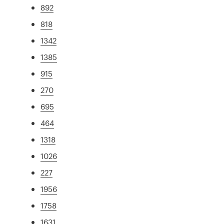
892
818
1342
1385
915
270
695
464
1318
1026
227
1956
1758
1631