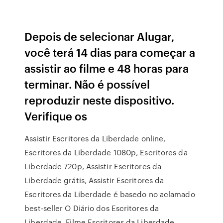
Depois de selecionar Alugar,
você terá 14 dias para começar a
assistir ao filme e 48 horas para
terminar. Não é possível
reproduzir neste dispositivo.
Verifique os
Assistir Escritores da Liberdade online,
Escritores da Liberdade 1080p, Escritores da
Liberdade 720p, Assistir Escritores da
Liberdade grátis, Assistir Escritores da
Escritores da Liberdade é basedo no aclamado
best-seller O Diário dos Escritores da
Liberdade. Filme Escritores da Liberdade