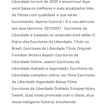
Liberdade torrent de 2007 e encontrou! Aqui
você baixa os melhores e mais atualizados links
de Filmes com qualidade e que estão
funcionando. Aperte Control + D e nos adicione
aos seus favoritos. 10/11/2017 · Escritores da
Liberdade é baseado no aclamado best-seller O
Diário dos Escritores da Liberdade. Título no
Brasil: Escritores da Liberdade Título Original:
Freedom Writers Assistir Escritores da
Liberdade Online, assistir Escritores da
Liberdade dublado e legendado, Escritores da
Liberdade completo online, ver filme Escritores
da Liberdade legendado Baixar Filme
Escritores da Liberdade Dublado Sinopse Hilary
Swank, duaz vezes premiada com o Oscar, atua
nessa instigante história, envolvendo