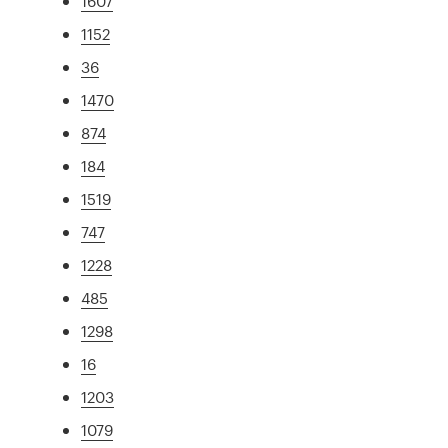
1607
1152
36
1470
874
184
1519
747
1228
485
1298
16
1203
1079