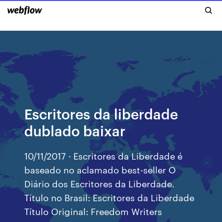
Escritores da liberdade
dublado baixar
10/11/2017 · Escritores da Liberdade é
baseado no aclamado best-seller O
Diário dos Escritores da Liberdade.
Título no Brasil: Escritores da Liberdade
Título Original: Freedom Writers