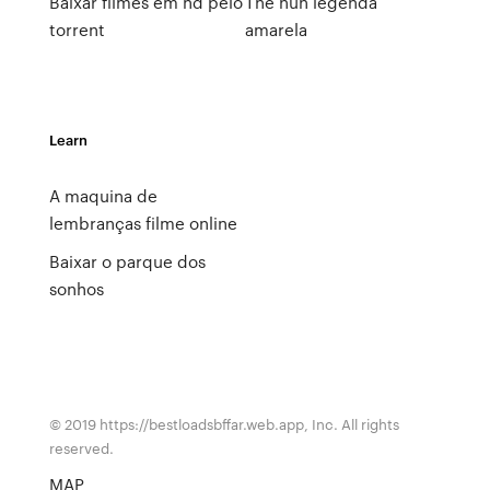
Baixar filmes em hd pelo
The nun legenda
torrent
amarela
Learn
A maquina de
lembranças filme online
Baixar o parque dos
sonhos
© 2019 https://bestloadsbffar.web.app, Inc. All rights
reserved.
MAP