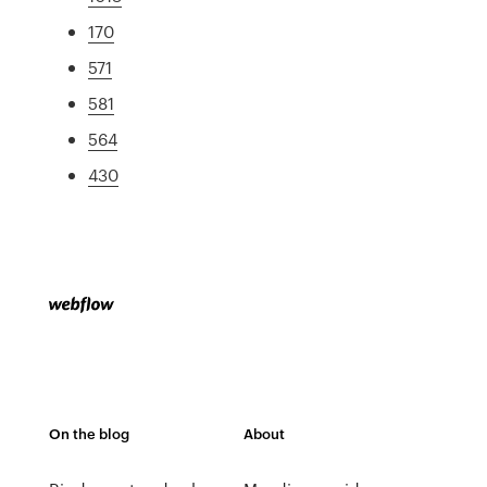
170
571
581
564
430
On the blog
About