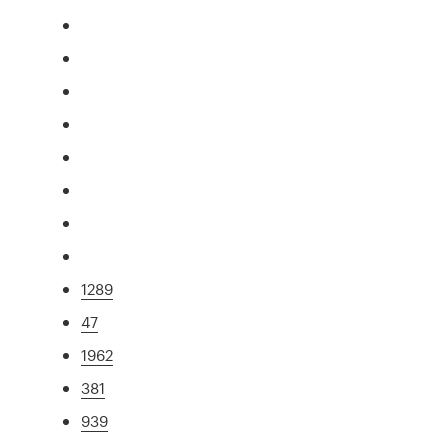
1289
47
1962
381
939