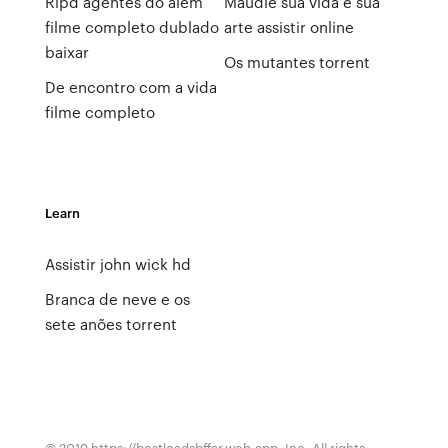
Ripd agentes do alem
Maudie sua vida e sua
filme completo dublado
arte assistir online
baixar
Os mutantes torrent
De encontro com a vida
filme completo
Learn
Assistir john wick hd
Branca de neve e os
sete anões torrent
© 2019 https://bestloadsbffar.web.app, Inc. All rights