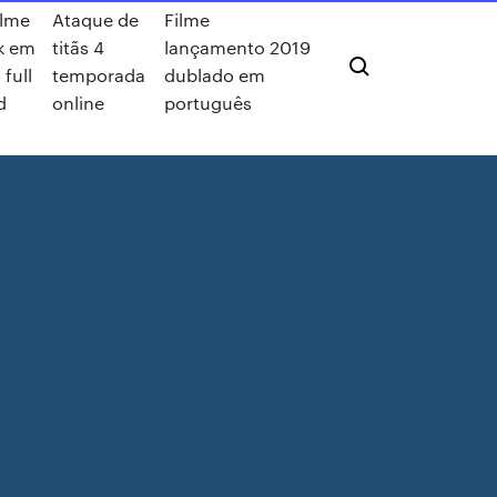
ilme
Ataque de
Filme
k em
titãs 4
lançamento 2019
 full
temporada
dublado em
d
online
português