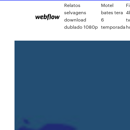
Relatos
Motel
F
selvagens
bates tera
4
download
6
tv
dublado 1080p
temporada
h